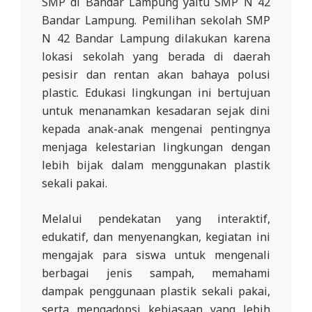
SMP di Bandar Lampung yaitu SMP N 42
R
Bandar Lampung. Pemilihan sekolah SMP
E
N 42 Bandar Lampung dilakukan karena
S
lokasi sekolah yang berada di daerah
M
pesisir dan rentan akan bahaya polusi
I
plastic. Edukasi lingkungan ini bertujuan
untuk menanamkan kesadaran sejak dini
M
kepada anak-anak mengenai pentingnya
I
menjaga kelestarian lingkungan dengan
T
lebih bijak dalam menggunakan plastik
R
sekali pakai.
A
B
Melalui pendekatan yang interaktif,
edukatif, dan menyenangkan, kegiatan ini
E
mengajak para siswa untuk mengenali
N
berbagai jenis sampah, memahami
T
dampak penggunaan plastik sekali pakai,
A
serta mengadopsi kebiasaan yang lebih