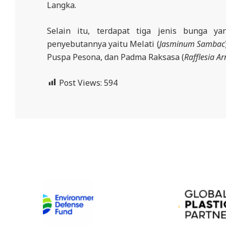
A
Langka.
L
Selain itu, terdapat tiga jenis bunga y
A
penyebutannya yaitu Melati (
Jasminum Sambac
Puspa Pesona, dan Padma Raksasa (
Rafflesia Ar
Post Views:
594
2022-
11-
08