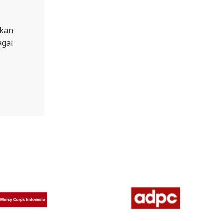
kan
agai