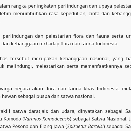
dalam rangka peningkatan perlindungan dan upaya pelesta
k lebih menumbuhkan rasa kepedulian, cinta dan kebang
.
perlindungan dan pelestarian flora dan fauna serta u
an kebanggaan terhadap flora dan fauna Indonesia.
khas tersebut merupakan kebanggaan nasional, yang h
k melindungi, melestarikan serta memanfaatkannya se
warga negara akan flora dan fauna khas Indonesia, mel
n hewan sebagai puspa dan satwa nasional.
kili satwa darat,air, dan udara, dinyatakan sebagai S
u Komodo (
Varanus Komodoensis
) sebagai Satwa Nasional, 
Satwa Pesona dan Elang Jawa (
Spizaetus Bartelsi
) sebagai S