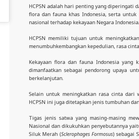
E
HCPSN adalah hari penting yang diperingati 
R
flora dan fauna khas Indonesia, serta untu
E
nasional terhadap kekayaan Negara Indonesia
S
HCPSN memiliki tujuan untuk meningkatkan 
M
menumbuhkembangkan kepedulian, rasa cinta d
I
M
Kekayaan flora dan fauna Indonesia yang 
I
dimanfaatkan sebagai pendorong upaya untu
T
berkelanjutan.
R
Selain untuk meningkatkan rasa cinta dari 
A
HCPSN ini juga ditetapkan jenis tumbuhan da
B
E
Tigas jenis satwa yang masing-masing mewa
N
Nasional dan dikukuhkan penyebutannya yait
T
Siluk Merah (
Sclerophages Formosus
) sebagai 