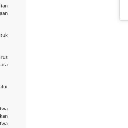
rian
gaan
ntuk
arus
cara
alui
atwa
Ikan
atwa