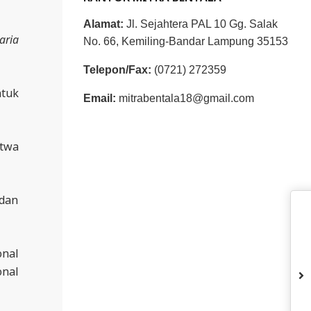
Alamat:
Jl. Sejahtera PAL 10 Gg. Salak
aria
No. 66, Kemiling-Bandar Lampung 35153
Telepon/Fax:
(0721) 272359
ntuk
Email:
mitrabentala18@gmail.com
atwa
 dan
onal
onal