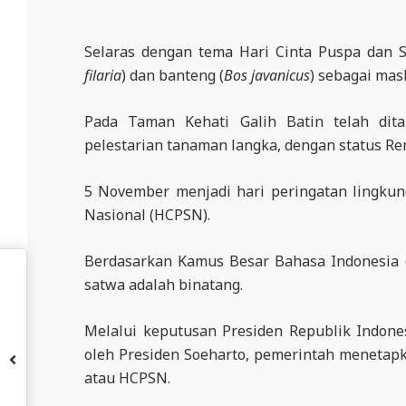
N
D
Selaras dengan tema Hari Cinta Puspa dan S
O
filaria
) dan banteng (
Bos javanicus
) sebagai ma
N
E
Pada Taman Kehati Galih Batin telah di
S
pelestarian tanaman langka, dengan status Ren
I
5 November menjadi hari peringatan lingkun
A
Nasional (HCPSN).
-
W
Berdasarkan Kamus Besar Bahasa Indonesia (
E
satwa adalah binatang.
B
S
Melalui keputusan Presiden Republik Indon
oleh Presiden Soeharto, pemerintah menetap
I
atau HCPSN.
T