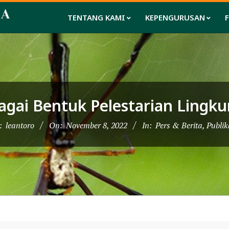
TENTANG KAMI
KEPENGURUSAN
gai Bentuk Pelestarian Lingk
:
leantoro
On:
November 8, 2022
In:
Pers & Berita
,
Publik