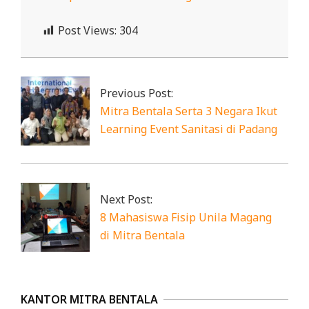
R
E
Post Views:
304
S
2019-
M
12-
27
I
Previous Post:
Mitra Bentala Serta 3 Negara Ikut
M
Learning Event Sanitasi di Padang
I
T
R
A
Next Post:
B
8 Mahasiswa Fisip Unila Magang
di Mitra Bentala
E
N
T
A
KANTOR MITRA BENTALA