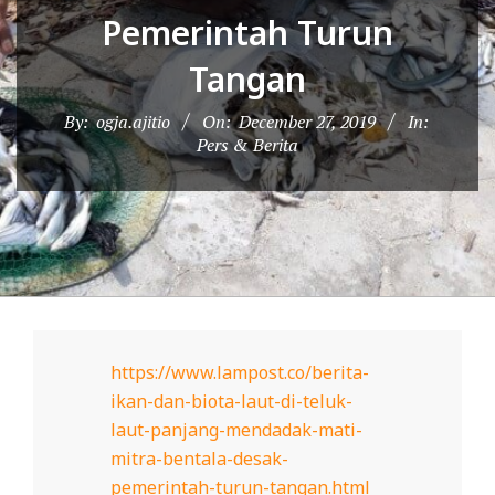
D
Pemerintah Turun
O
Tangan
N
E
By:
ogja.ajitio
On:
December 27, 2019
In:
S
Pers & Berita
I
A
-
W
E
B
https://www.lampost.co/berita-
S
ikan-dan-biota-laut-di-teluk-
I
laut-panjang-mendadak-mati-
T
mitra-bentala-desak-
E
pemerintah-turun-tangan.html