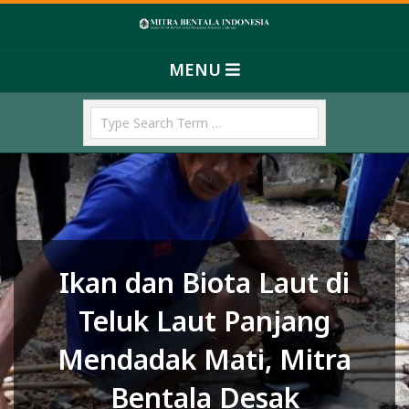
Skip
M
to
Primary
content
I
MENU
Navigation
T
Menu
Search
R
A
B
E
N
T
Ikan dan Biota Laut di
A
L
Teluk Laut Panjang
A
Mendadak Mati, Mitra
I
Bentala Desak
N