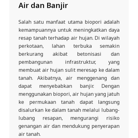
Air dan Banjir
R
E
Salah satu manfaat utama biopori adalah
S
kemampuannya untuk meningkatkan daya
M
resap tanah terhadap air hujan. Di wilayah
I
perkotaan, lahan terbuka semakin
M
berkurang akibat betonisasi dan
I
pembangunan infrastruktur, yang
T
membuat air hujan sulit meresap ke dalam
R
tanah. Akibatnya, air menggenang dan
dapat menyebabkan banjir. Dengan
A
menggunakan biopori, air hujan yang jatuh
B
ke permukaan tanah dapat langsung
E
disalurkan ke dalam tanah melalui lubang-
N
lubang resapan, mengurangi risiko
T
genangan air dan mendukung penyerapan
A
air tanah.