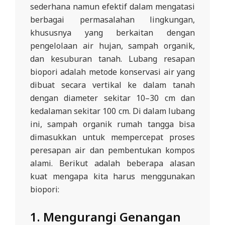
D
sederhana namun efektif dalam mengatasi
berbagai permasalahan lingkungan,
O
khususnya yang berkaitan dengan
N
pengelolaan air hujan, sampah organik,
E
dan kesuburan tanah. Lubang resapan
S
biopori adalah metode konservasi air yang
I
dibuat secara vertikal ke dalam tanah
A
dengan diameter sekitar 10–30 cm dan
-
kedalaman sekitar 100 cm. Di dalam lubang
ini, sampah organik rumah tangga bisa
W
dimasukkan untuk mempercepat proses
E
peresapan air dan pembentukan kompos
B
alami. Berikut adalah beberapa alasan
S
kuat mengapa kita harus menggunakan
I
biopori:
T
1.
Mengurangi Genangan
E