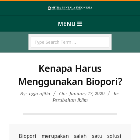
Skip
M
to
Primary
content
I
MENU
Navigation
T
Menu
Search
R
A
B
Kenapa Harus
E
N
Menggunakan Biopori?
T
By:
ogja.ajitio
On:
January 17, 2020
In:
A
Perubahan Iklim
L
A
I
N
Biopori merupakan salah satu solusi