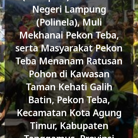
D
Negeri Lampung
O
(Polinela), Muli
N
E
Mekhanai Pekon Teba,
S
serta Masyarakat Pekon
I
Teba Menanam Ratusan
A
-
Pohon di Kawasan
W
Taman Kehati Galih
E
B
Batin, Pekon Teba,
S
Kecamatan Kota Agung
I
Timur, Kabupaten
T
E