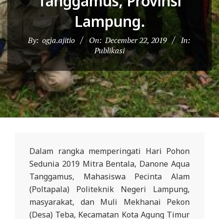
Tanggamus, Provinsi
R
Lampung.
E
S
By:
ogja.ajitio
On:
December 22, 2019
In:
M
Publikasi
I
M
I
T
R
A
Dalam rangka memperingati Hari Pohon
B
Sedunia 2019 Mitra Bentala, Danone Aqua
E
Tanggamus, Mahasiswa Pecinta Alam
N
(Poltapala) Politeknik Negeri Lampung,
T
masyarakat, dan Muli Mekhanai Pekon
A
(Desa) Teba, Kecamatan Kota Agung Timur