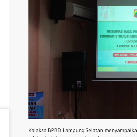
E
R
E
S
M
I
M
I
T
R
A
B
E
N
T
Kalaksa BPBD Lampung Selatan menyampaikan