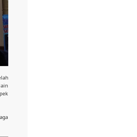
elah
lain
spek
aga