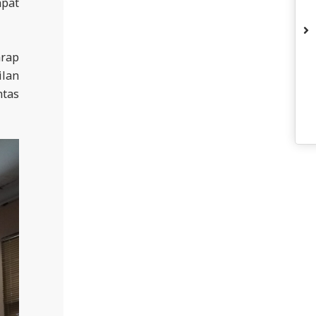
pat
arap
ilan
ntas