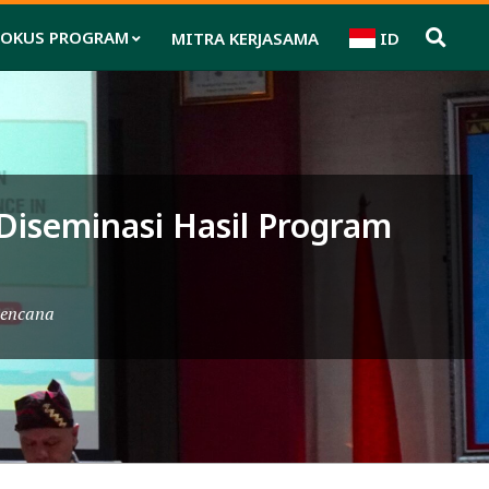
FOKUS PROGRAM
MITRA KERJASAMA
ID
Pri
Nav
Me
iseminasi Hasil Program
Bencana