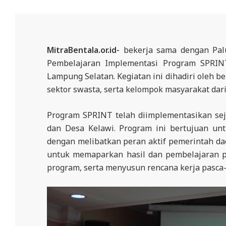
N
D
O
N
MitraBentala.or.id-
bekerja sama dengan Pal
E
Pembelajaran Implementasi Program SPRINT
Lampung Selatan. Kegiatan ini dihadiri oleh b
S
sektor swasta, serta kelompok masyarakat dari
I
A
Program SPRINT telah diimplementasikan sej
-
dan Desa Kelawi. Program ini bertujuan u
W
dengan melibatkan peran aktif pemerintah da
E
untuk memaparkan hasil dan pembelajaran p
program, serta menyusun rencana kerja pasca
B
S
I
T