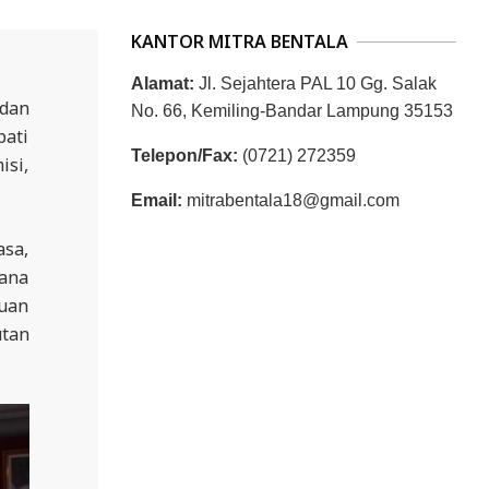
KANTOR MITRA BENTALA
Alamat:
Jl. Sejahtera PAL 10 Gg. Salak
 dan
No. 66, Kemiling-Bandar Lampung 35153
pati
Telepon/Fax:
(0721) 272359
isi,
Email:
mitrabentala18@gmail.com
asa,
cana
juan
utan