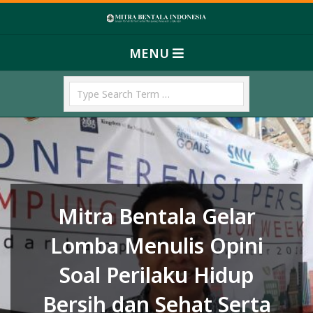
Skip
M
to
Primary
content
I
MENU
Navigation
T
Menu
Search
R
A
B
E
N
T
Mitra Bentala Gelar
A
L
Lomba Menulis Opini
A
Soal Perilaku Hidup
I
Bersih dan Sehat Serta
N