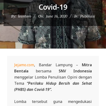
D
Covid-19
O
By:
leantoro
On:
June 16, 2020
In:
Publikasi
N
E
S
I
A
-
W
Jejamo.com
, Bandar Lampung –
Mitra
E
Bentala
bersama
SNV Indonesia
B
menggelar Lomba Penulisan Opini dengan
S
Tema
“Perilaku Hidup Bersih dan Sehat
I
(PHBS) dan Covid-19”.
T
Lomba tersebut guna mengedukasi
E