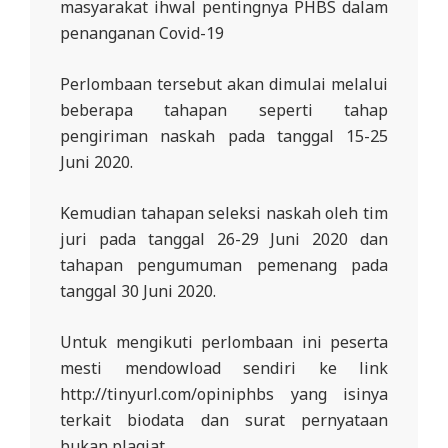
masyarakat ihwal pentingnya PHBS dalam
R
penanganan Covid-19
E
S
Perlombaan tersebut akan dimulai melalui
M
beberapa tahapan seperti tahap
I
pengiriman naskah pada tanggal 15-25
Juni 2020.
M
I
Kemudian tahapan seleksi naskah oleh tim
T
juri pada tanggal 26-29 Juni 2020 dan
R
tahapan pengumuman pemenang pada
A
tanggal 30 Juni 2020.
B
Untuk mengikuti perlombaan ini peserta
E
mesti mendowload sendiri ke link
N
http://tinyurl.com/opiniphbs yang isinya
T
terkait biodata dan surat pernyataan
A
bukan plagiat.