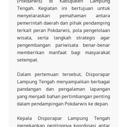
(Pokdarwis) di Kabupaten Lampung
R
Tengah. Kegiatan ini bertujuan untuk
E
menyelaraskan pemahaman antara
S
pemerintah daerah dan pihak pendamping
M
terkait peran Pokdarwis, pola pengelolaan
I
wisata, serta langkah strategis agar
pengembangan pariwisata benar-benar
M
memberikan manfaat bagi masyarakat
I
setempat.
T
R
Dalam pertemuan tersebut, Disporapar
A
Lampung Tengah menyampaikan berbagai
B
pandangan dan pengalaman lapangan
yang menjadi bahan pertimbangan penting
E
dalam pendampingan Pokdarwis ke depan.
N
T
Kepala Disporapar Lampung Tengah
A
menekankan pentingnya koordinasi antar