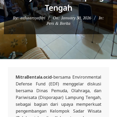
D
Tengah
O
By:
azhaarsyafitri
On:
January 30, 2026
In:
N
Pers & Berita
E
S
I
A
-
W
E
MitraBentala.or.id-
bersama Environmental
B
Defense Fund (EDF) menggelar diskusi
S
bersama Dinas Pemuda, Olahraga, dan
I
Pariwisata (Disporapar) Lampung Tengah,
sebagai bagian dari upaya memperkuat
T
pengembangan Kelompok Sadar Wisata
E