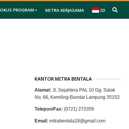
FOKUS PROGRAM
MITRA KERJASAMA
ID
Pri
Nav
Me
KANTOR MITRA BENTALA
Alamat:
Jl. Sejahtera PAL 10 Gg. Salak
No. 66, Kemiling-Bandar Lampung 35153
Telepon/Fax:
(0721) 272359
Email:
mitrabentala18@gmail.com