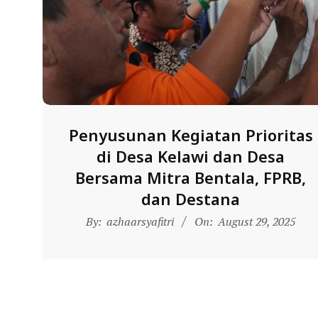
N
D
O
N
E
S
I
Penyusunan Kegiatan Prioritas
A
di Desa Kelawi dan Desa
-
Bersama Mitra Bentala, FPRB,
W
dan Destana
E
2025-
By:
azhaarsyafitri
On:
August 29, 2025
08-
B
29
S
I
T