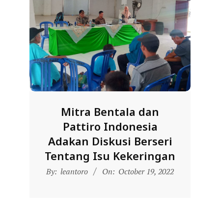
D
O
N
E
S
I
A
-
Mitra Bentala dan
W
Pattiro Indonesia
E
Adakan Diskusi Berseri
B
Tentang Isu Kekeringan
S
2022-
By:
leantoro
On:
October 19, 2022
10-
I
19
T
E