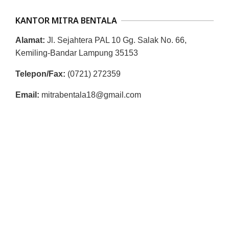
R
KANTOR MITRA BENTALA
E
S
Alamat:
Jl. Sejahtera PAL 10 Gg. Salak No. 66,
M
Kemiling-Bandar Lampung 35153
I
Telepon/Fax:
(0721) 272359
M
Email:
mitrabentala18@gmail.com
I
T
R
A
B
E
N
T
A