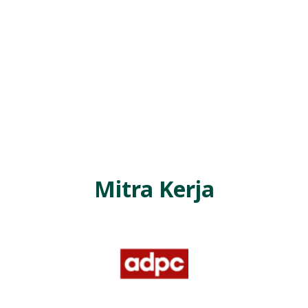
R
E
S
M
I
M
I
T
R
Mitra Kerja
A
B
E
N
T
A