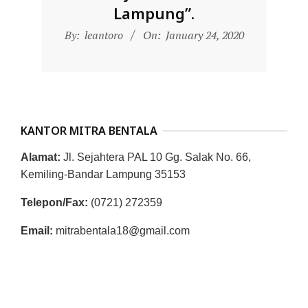
D
Lampung”.
O
2020-
By:
leantoro
On:
January 24, 2020
N
01-
24
E
S
I
KANTOR MITRA BENTALA
A
-
Alamat:
Jl. Sejahtera PAL 10 Gg. Salak No. 66,
W
Kemiling-Bandar Lampung 35153
E
Telepon/Fax:
(0721) 272359
B
Email:
mitrabentala18@gmail.com
S
I
T
E