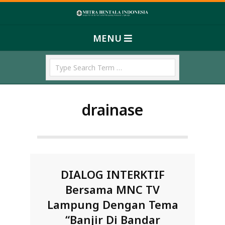
Skip
M
to
Primary
content
I
MENU
Navigation
T
Menu
Search
R
A
B
drainase
E
N
T
A
L
DIALOG INTERKTIF
A
Bersama MNC TV
I
Lampung Dengan Tema
N
“Banjir Di Bandar