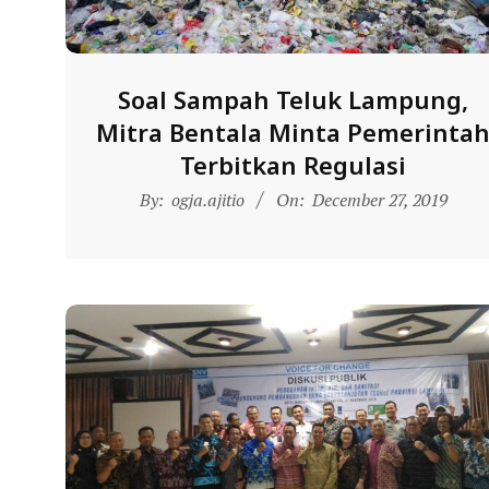
N
D
O
Soal Sampah Teluk Lampung,
N
Mitra Bentala Minta Pemerinta
E
Terbitkan Regulasi
S
2019-
I
By:
ogja.ajitio
On:
December 27, 2019
12-
A
27
-
W
E
B
S
I
T