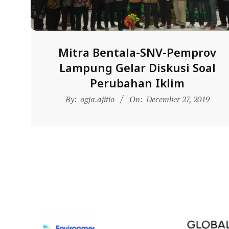
E
R
E
S
Mitra Bentala-SNV-Pemprov
M
Lampung Gelar Diskusi Soal
I
Perubahan Iklim
M
2019-
By:
ogja.ajitio
On:
December 27, 2019
12-
I
27
T
R
A
B
E
N
T