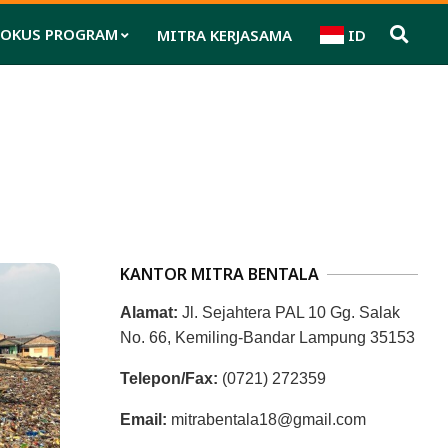
FOKUS PROGRAM
MITRA KERJASAMA
ID
Pri
Nav
Me
KANTOR MITRA BENTALA
Alamat:
Jl. Sejahtera PAL 10 Gg. Salak
No. 66, Kemiling-Bandar Lampung 35153
Telepon/Fax:
(0721) 272359
Email:
mitrabentala18@gmail.com