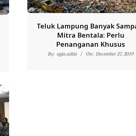
Teluk Lampung Banyak Samp
Mitra Bentala: Perlu
h
Penanganan Khusus
2019-
By:
ogja.ajitio
On:
December 27, 2019
12-
27