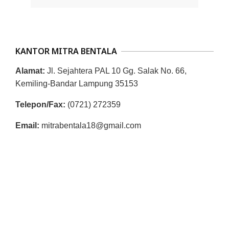
01
R
E
S
KANTOR MITRA BENTALA
M
I
Alamat:
Jl. Sejahtera PAL 10 Gg. Salak No. 66,
M
Kemiling-Bandar Lampung 35153
I
Telepon/Fax:
(0721) 272359
T
Email:
mitrabentala18@gmail.com
R
A
B
E
N
T
A