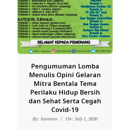
D
O
N
E
S
I
A
-
Pengumuman Lomba
W
Menulis Opini Gelaran
E
Mitra Bentala Tema
B
Perilaku Hidup Bersih
S
dan Sehat Serta Cegah
I
Covid-19
T
2020-
By:
leantoro
On:
July 1, 2020
07-
E