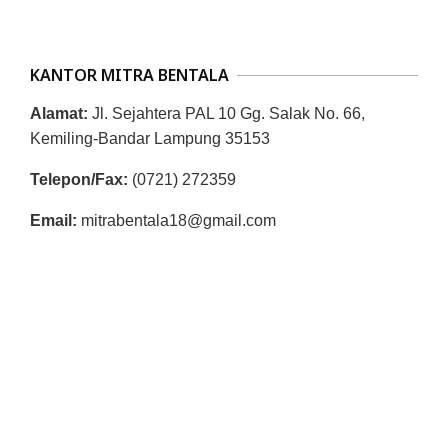
R
E
S
KANTOR MITRA BENTALA
M
Alamat:
Jl. Sejahtera PAL 10 Gg. Salak No. 66,
I
Kemiling-Bandar Lampung 35153
M
Telepon/Fax:
(0721) 272359
I
T
Email:
mitrabentala18@gmail.com
R
A
B
E
N
T
A