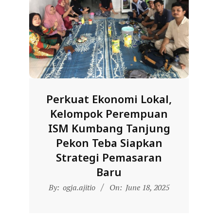
D
O
N
E
S
I
A
Perkuat Ekonomi Lokal,
-
Kelompok Perempuan
W
ISM Kumbang Tanjung
E
Pekon Teba Siapkan
B
Strategi Pemasaran
S
Baru
I
2025-
By:
ogja.ajitio
On:
June 18, 2025
T
06-
E
18