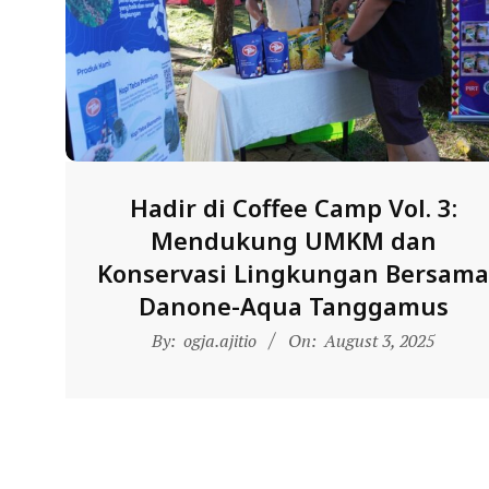
N
D
O
N
E
S
I
Hadir di Coffee Camp Vol. 3:
A
Mendukung UMKM dan
-
Konservasi Lingkungan Bersam
W
Danone-Aqua Tanggamus
E
2025-
By:
ogja.ajitio
On:
August 3, 2025
08-
B
03
S
I
T