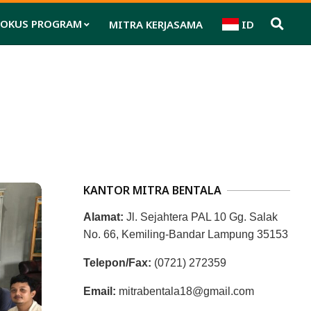
FOKUS PROGRAM
MITRA KERJASAMA
ID
Pri
Nav
Me
KANTOR MITRA BENTALA
Alamat:
Jl. Sejahtera PAL 10 Gg. Salak
No. 66, Kemiling-Bandar Lampung 35153
Telepon/Fax:
(0721) 272359
Email:
mitrabentala18@gmail.com