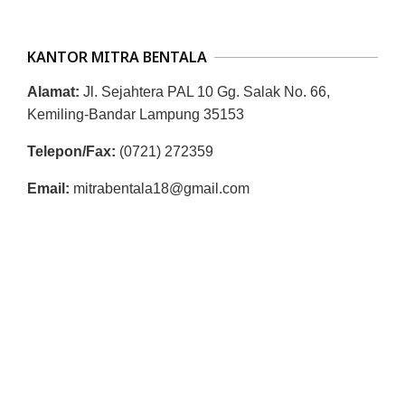
R
E
KANTOR MITRA BENTALA
S
M
Alamat:
Jl. Sejahtera PAL 10 Gg. Salak No. 66,
Kemiling-Bandar Lampung 35153
I
M
Telepon/Fax:
(0721) 272359
I
Email:
mitrabentala18@gmail.com
T
R
A
B
E
N
T
A