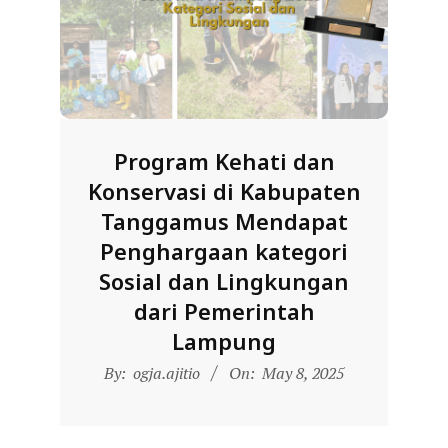
D
O
N
E
S
Program Kehati dan
I
Konservasi di Kabupaten
A
Tanggamus Mendapat
-
Penghargaan kategori
W
Sosial dan Lingkungan
E
dari Pemerintah
B
Lampung
S
2025-
I
By:
ogja.ajitio
On:
May 8, 2025
05-
T
08
E