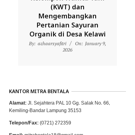
(KWT) dan
Mengembangkan
Pertanian Sayuran
Organik di Desa Kelawi
2026-
By:
azhaarsyafitri
On:
January 9,
01-
2026
09
KANTOR MITRA BENTALA
Alamat:
Jl. Sejahtera PAL 10 Gg. Salak No. 66,
Kemiling-Bandar Lampung 35153
Telepon/Fax:
(0721) 272359