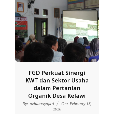
R
E
S
M
I
M
I
T
R
FGD Perkuat Sinergi
A
KWT dan Sektor Usaha
B
dalam Pertanian
E
Organik Desa Kelawi
N
2026-
T
By:
azhaarsyafitri
On:
February 13,
02-
2026
A