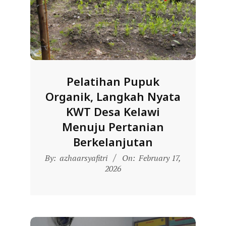
D
O
N
E
S
Pelatihan Pupuk
I
Organik, Langkah Nyata
A
KWT Desa Kelawi
-
Menuju Pertanian
W
Berkelanjutan
E
2026-
B
By:
azhaarsyafitri
On:
February 17,
02-
2026
S
17
I
T
E