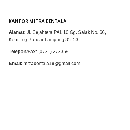
R
E
S
KANTOR MITRA BENTALA
M
Alamat:
Jl. Sejahtera PAL 10 Gg. Salak No. 66,
I
Kemiling-Bandar Lampung 35153
M
Telepon/Fax:
(0721) 272359
I
Email:
mitrabentala18@gmail.com
T
R
A
B
E
N
T
A