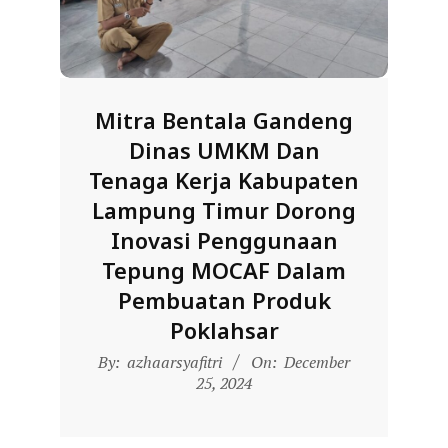
D
O
N
E
Mitra Bentala Gandeng
S
Dinas UMKM Dan
I
Tenaga Kerja Kabupaten
A
Lampung Timur Dorong
-
Inovasi Penggunaan
W
Tepung MOCAF Dalam
E
Pembuatan Produk
B
Poklahsar
S
2024-
By:
azhaarsyafitri
On:
December
I
12-
25, 2024
T
25
E