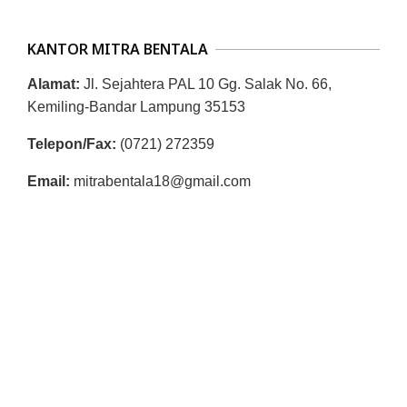
R
E
KANTOR MITRA BENTALA
S
Alamat:
Jl. Sejahtera PAL 10 Gg. Salak No. 66,
M
Kemiling-Bandar Lampung 35153
I
Telepon/Fax:
(0721) 272359
M
I
Email:
mitrabentala18@gmail.com
T
R
A
B
E
N
T
A