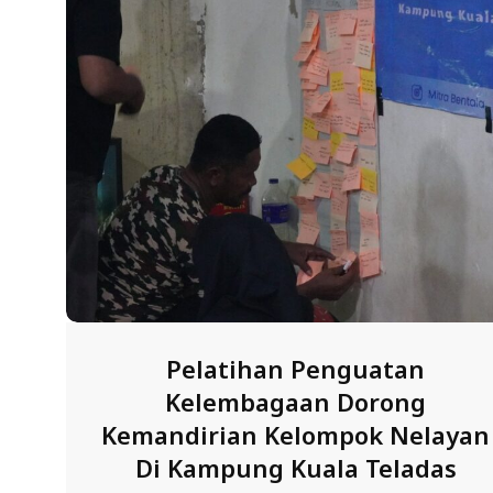
E
R
E
S
M
I
M
I
T
R
A
Pelatihan Penguatan
B
Kelembagaan Dorong
E
Kemandirian Kelompok Nelayan
N
Di Kampung Kuala Teladas
T