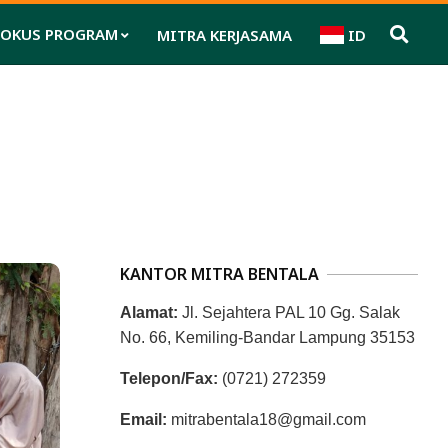
FOKUS PROGRAM
MITRA KERJASAMA
ID
Pri
Nav
Me
KANTOR MITRA BENTALA
Alamat:
Jl. Sejahtera PAL 10 Gg. Salak
No. 66, Kemiling-Bandar Lampung 35153
Telepon/Fax:
(0721) 272359
Email:
mitrabentala18@gmail.com