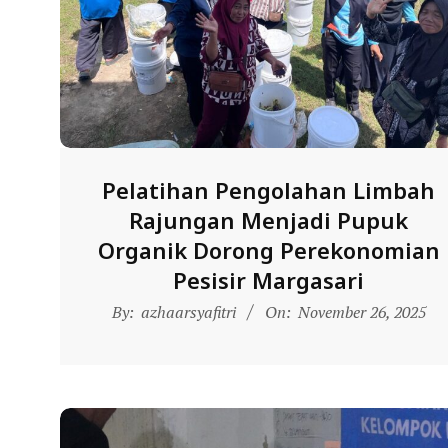
N
D
O
N
E
S
I
Pelatihan Pengolahan Limbah
A
Rajungan Menjadi Pupuk
-
Organik Dorong Perekonomian
W
Pesisir Margasari
E
2025-
By:
azhaarsyafitri
On:
November 26, 2025
11-
B
26
S
I
T