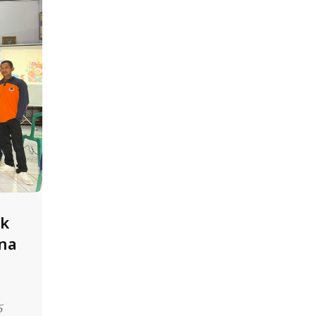
uk
na
5