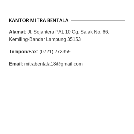
R
E
KANTOR MITRA BENTALA
S
M
Alamat:
Jl. Sejahtera PAL 10 Gg. Salak No. 66,
I
Kemiling-Bandar Lampung 35153
M
Telepon/Fax:
(0721) 272359
I
Email:
mitrabentala18@gmail.com
T
R
A
B
E
N
T
A