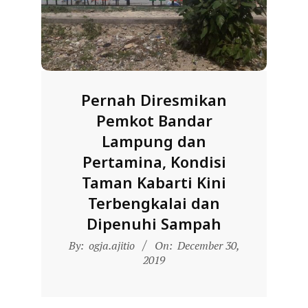
D
O
N
E
S
Pernah Diresmikan
I
Pemkot Bandar
A
Lampung dan
-
Pertamina, Kondisi
W
Taman Kabarti Kini
E
Terbengkalai dan
B
Dipenuhi Sampah
S
2019-
By:
ogja.ajitio
On:
December 30,
I
12-
2019
T
30
E