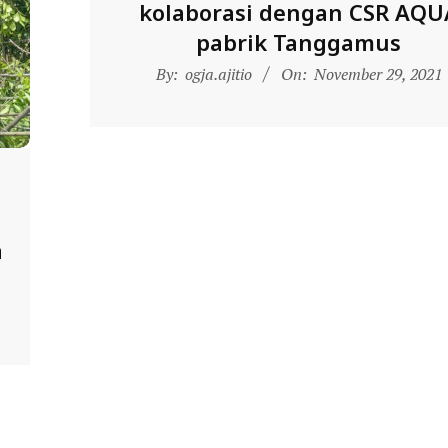
kolaborasi dengan CSR AQU
pabrik Tanggamus
2021-
By:
ogja.ajitio
On:
November 29, 2021
11-
29
n
a