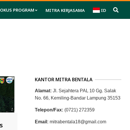
FOKUS PROGRAM
MITRA KERJASAMA
ID
Pri
Nav
Me
KANTOR MITRA BENTALA
Alamat:
Jl. Sejahtera PAL 10 Gg. Salak
No. 66, Kemiling-Bandar Lampung 35153
Telepon/Fax:
(0721) 272359
Email:
mitrabentala18@gmail.com
s