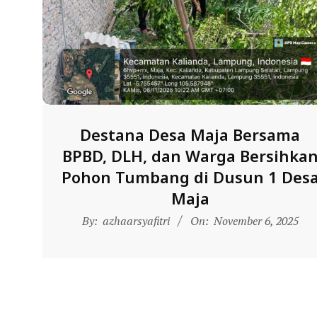
N
D
O
N
E
S
I
Destana Desa Maja Bersama
A
BPBD, DLH, dan Warga Bersihka
-
Pohon Tumbang di Dusun 1 Des
W
Maja
E
2025-
By:
azhaarsyafitri
On:
November 6, 2025
11-
B
06
S
I
T