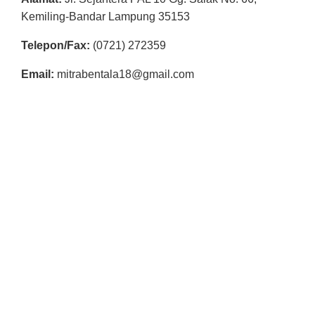
R
Kemiling-Bandar Lampung 35153
E
Telepon/Fax:
(0721) 272359
S
M
Email:
mitrabentala18@gmail.com
I
M
I
T
R
A
B
E
N
T
A