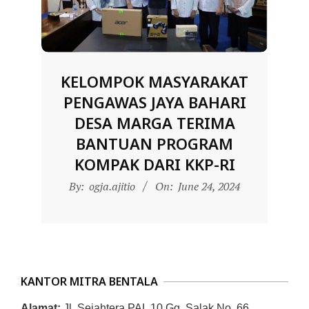
D
O
N
E
KELOMPOK MASYARAKAT
S
PENGAWAS JAYA BAHARI
I
DESA MARGA TERIMA
A
BANTUAN PROGRAM
-
KOMPAK DARI KKP-RI
W
2024-
By:
ogja.ajitio
On:
June 24, 2024
E
06-
B
24
S
I
T
KANTOR MITRA BENTALA
E
Alamat:
Jl. Sejahtera PAL 10 Gg. Salak No. 66,