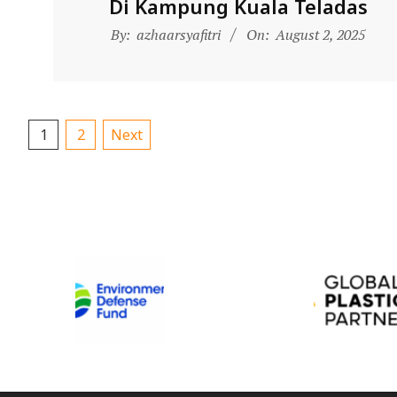
Di Kampung Kuala Teladas
A
2025-
L
By:
azhaarsyafitri
On:
August 2, 2025
08-
A
02
Posts
1
2
Next
pagination