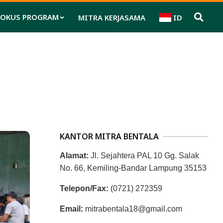
FOKUS PROGRAM
MITRA KERJASAMA
ID
Pri
Nav
Me
KANTOR MITRA BENTALA
Alamat:
Jl. Sejahtera PAL 10 Gg. Salak
No. 66, Kemiling-Bandar Lampung 35153
Telepon/Fax:
(0721) 272359
Email:
mitrabentala18@gmail.com