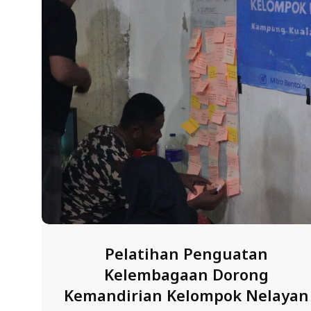
E
R
E
S
M
I
M
I
T
R
A
B
Pelatihan Penguatan
E
Kelembagaan Dorong
N
Kemandirian Kelompok Nelayan
T