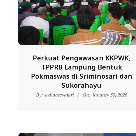
N
D
O
N
E
S
I
Perkuat Pengawasan KKPWK,
A
TPPRB Lampung Bentuk
-
Pokmaswas di Sriminosari dan
W
Sukorahayu
E
2026-
By:
azhaarsyafitri
On:
January 30, 2026
01-
B
30
S
I
T