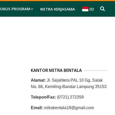
FOKUS PROGRAM
MITRA KERJASAMA
ID
Pri
Nav
Me
KANTOR MITRA BENTALA
Alamat:
Jl. Sejahtera PAL 10 Gg. Salak
No. 66, Kemiling-Bandar Lampung 35153
Telepon/Fax:
(0721) 272359
Email:
mitrabentala18@gmail.com