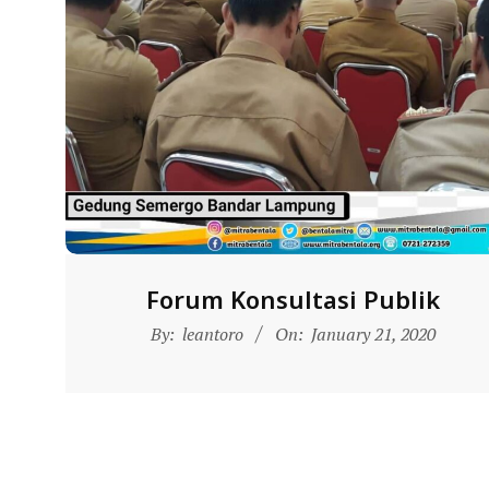
N
D
O
N
E
S
I
A
-
Forum Konsultasi Publik
W
2020-
E
By:
leantoro
On:
January 21, 2020
01-
B
21
S
I
T