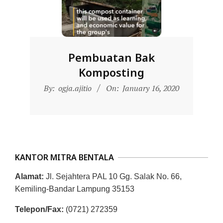
D
O
N
E
Pembuatan Bak
S
Komposting
I
2020-
By:
ogja.ajitio
On:
January 16, 2020
A
01-
-
16
W
E
B
KANTOR MITRA BENTALA
S
Alamat:
Jl. Sejahtera PAL 10 Gg. Salak No. 66,
I
Kemiling-Bandar Lampung 35153
T
Telepon/Fax:
(0721) 272359
E