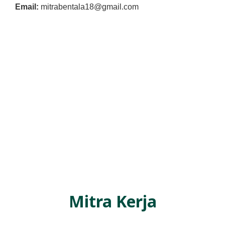
R
Email:
mitrabentala18@gmail.com
E
S
M
I
M
I
T
R
A
B
E
N
Mitra Kerja
T
A