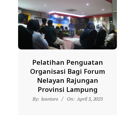
R
E
S
M
I
M
I
Pelatihan Penguatan
T
Organisasi Bagi Forum
R
Nelayan Rajungan
A
Provinsi Lampung
B
2023-
By:
leantoro
On:
April 3, 2023
E
04-
N
03
T
A