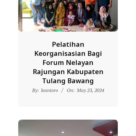
D
O
N
E
S
Pelatihan
I
Keorganisasian Bagi
A
Forum Nelayan
-
Rajungan Kabupaten
W
Tulang Bawang
E
2024-
By:
leantoro
On:
May 23, 2024
B
05-
S
23
I
T
E