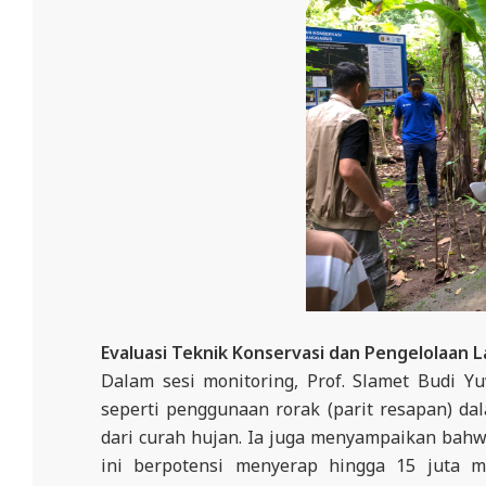
E
R
E
S
M
I
M
I
T
R
A
Evaluasi Teknik Konservasi dan Pengelolaan 
B
Dalam sesi monitoring, Prof. Slamet Budi 
E
seperti penggunaan rorak (parit resapan) dal
N
dari curah hujan. Ia juga menyampaikan bahwa
T
ini berpotensi menyerap hingga 15 juta m³