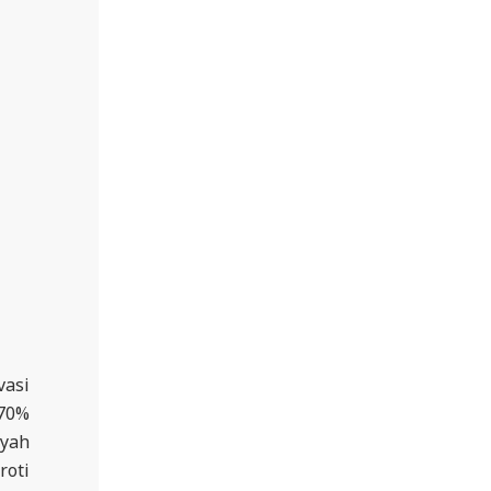
vasi
 70%
ayah
roti