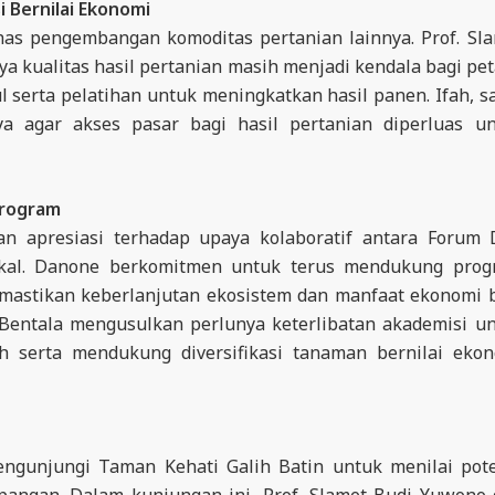
 Bernilai Ekonomi
has pengembangan komoditas pertanian lainnya. Prof. Sl
ualitas hasil pertanian masih menjadi kendala bagi pet
ul serta pelatihan untuk meningkatkan hasil panen. Ifah, s
a agar akses pasar bagi hasil pertanian diperluas u
Program
n apresiasi terhadap upaya kolaboratif antara Forum
okal. Danone berkomitmen untuk terus mendukung pro
emastikan keberlanjutan ekosistem dan manfaat ekonomi 
a Bentala mengusulkan perlunya keterlibatan akademisi u
 serta mendukung diversifikasi tanaman bernilai eko
engunjungi Taman Kehati Galih Batin untuk menilai pot
apangan. Dalam kunjungan ini, Prof. Slamet Budi Yuwono