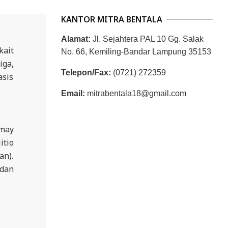
KANTOR MITRA BENTALA
Alamat:
Jl. Sejahtera PAL 10 Gg. Salak
kait
No. 66, Kemiling-Bandar Lampung 35153
iga,
Telepon/Fax:
(0721) 272359
asis
Email:
mitrabentala18@gmail.com
umay
itio
an).
dan