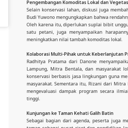
Pengembangan Komoditas Lokal dan Vegetasi
Selain konservasi lahan, diskusi juga memba
Budi Yuwono mengungkapkan bahwa rendahnya k
Oleh karena itu, diperlukan suplai bibit ungg
satu petani, juga menyampaikan harapanny
meningkatkan nilai tambah komoditas lokal.
Kolaborasi Multi-Pihak untuk Keberlanjutan 
Radhitya Pratama dari Danone menyampaika
Lampung, Mitra Bentala, dan masyarakat l
konservasi berbasis jasa lingkungan guna m
masyarakat. Sementara itu, Rizani dari Mitr
mengevaluasi dampak program secara ilmiah
tinggi.
Kunjungan ke Taman Kehati Galih Batin
Sebagai bagian dari agenda, peserta juga m
taman sebagai pusat riset dan pendidikan l