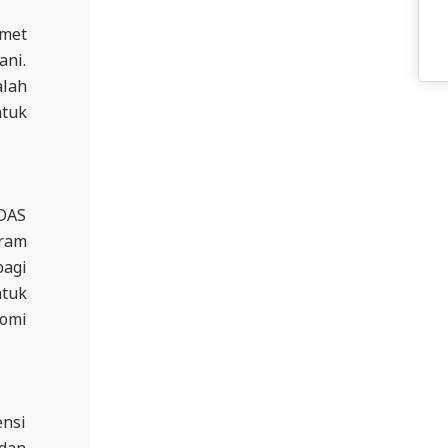
amet
ani.
alah
ntuk
 DAS
gram
bagi
ntuk
nomi
ensi
 dan