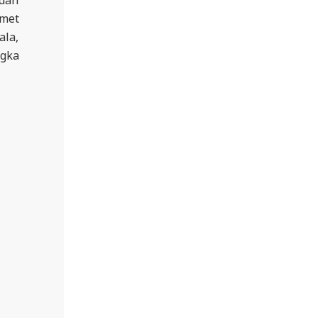
met
ala,
ngka