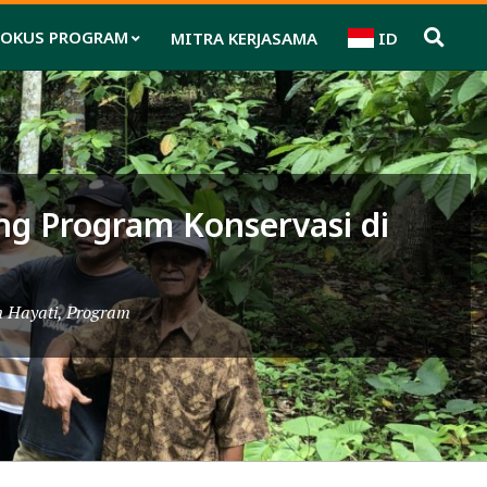
FOKUS PROGRAM
MITRA KERJASAMA
ID
Pri
Nav
Me
g Program Konservasi di
 Hayati
,
Program