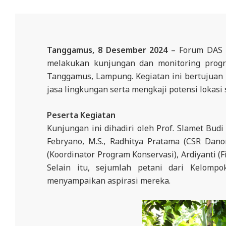
N
D
O
N
Tanggamus, 8 Desember 2024
– Forum DAS L
E
melakukan kunjungan dan monitoring progr
Tanggamus, Lampung. Kegiatan ini bertujuan 
S
jasa lingkungan serta mengkaji potensi lokasi 
I
A
Peserta Kegiatan
-
Kunjungan ini dihadiri oleh Prof. Slamet Bud
W
Febryano, M.S., Radhitya Pratama (CSR Danon
E
(Koordinator Program Konservasi), Ardiyanti (
Selain itu, sejumlah petani dari Kelomp
B
menyampaikan aspirasi mereka.
S
I
T