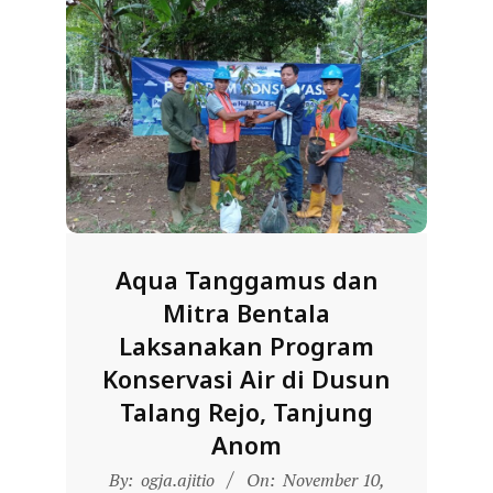
R
E
S
M
I
M
I
T
Aqua Tanggamus dan
R
Mitra Bentala
A
Laksanakan Program
B
Konservasi Air di Dusun
E
Talang Rejo, Tanjung
N
Anom
T
2024-
A
By:
ogja.ajitio
On:
November 10,