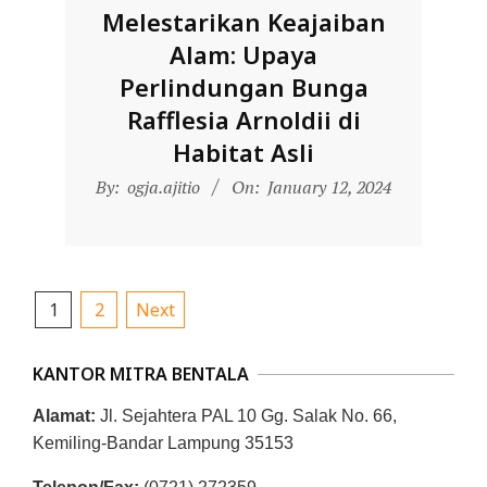
Melestarikan Keajaiban
Alam: Upaya
Perlindungan Bunga
Rafflesia Arnoldii di
Habitat Asli
2024-
By:
ogja.ajitio
On:
January 12, 2024
01-
12
Posts
1
2
Next
pagination
KANTOR MITRA BENTALA
Alamat:
Jl. Sejahtera PAL 10 Gg. Salak No. 66,
Kemiling-Bandar Lampung 35153