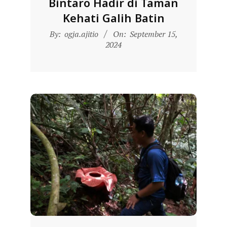
Bintaro Hadir di Taman
Kehati Galih Batin
2024-
By:
ogja.ajitio
On:
September 15,
09-
2024
15