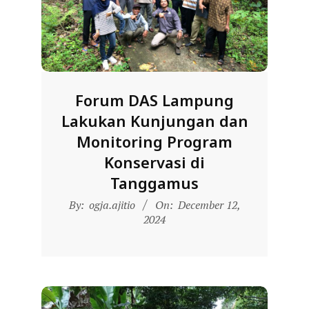
D
O
N
E
S
Forum DAS Lampung
I
Lakukan Kunjungan dan
A
Monitoring Program
-
Konservasi di
W
Tanggamus
E
2024-
By:
ogja.ajitio
On:
December 12,
B
12-
2024
S
12
I
T
E