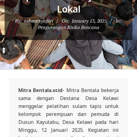
D
Lokal
O
By:
azhaarsyafitri
On:
January 13, 2025
In:
N
Pengurangan Risiko Bencana
E
S
I
A
-
W
E
Mitra Bentala.or.id-
Mitra Bentala bekerja
B
sama dengan Destana Desa Kelawi
S
menggelar pelatihan sulam tapis untuk
I
kelompok perempuan dan pemuda di
Dusun Kayutabu, Desa Kelawi pada hari
T
Minggu, 12 Januari 2025. Kegiatan ini
E