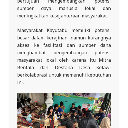
bertujuan mengembangkan potensi
R
sumber daya manusia lokal dan
E
meningkatkan kesejahteraan masyarakat.
S
M
Masyarakat Kayutabu memiliki potensi
besar dalam kerajinan, namun kurangnya
I
akses ke fasilitasi dan sumber dana
M
menghambat pengembangan potensi
I
masyarakat lokal oleh karena itu Mitra
T
Bentala dan Destana Desa Kelawi
R
berkolaborasi untuk memenuhi kebutuhan
A
ini.
B
E
N
T
A