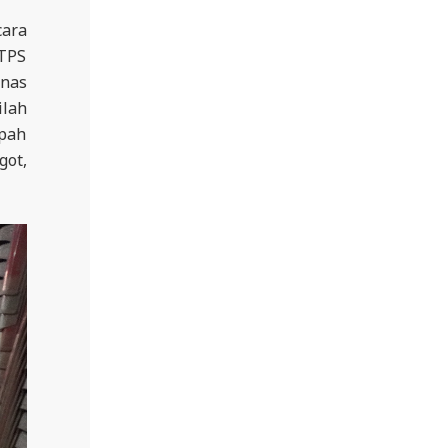
ara
 TPS
nas
ilah
mpah
got,