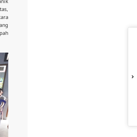
anik
tas,
tara
yang
mpah