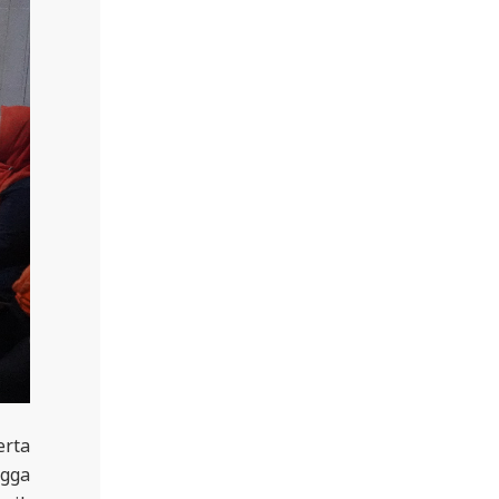
erta
ngga