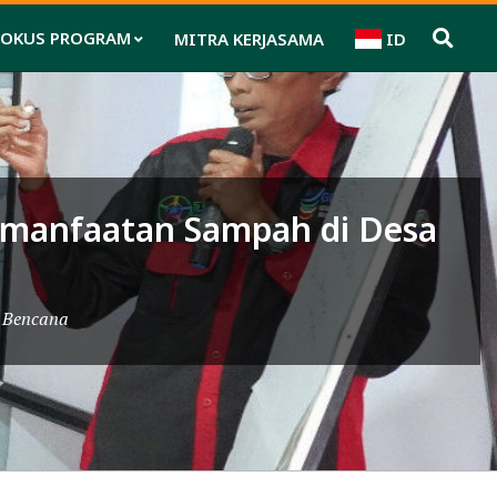
FOKUS PROGRAM
MITRA KERJASAMA
ID
Pri
Nav
Me
emanfaatan Sampah di Desa
o Bencana