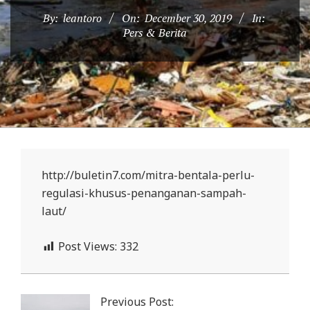
D
By:
leantoro
On:
December 30, 2019
In:
O
Pers & Berita
N
E
S
I
A
-
W
http://buletin7.com/mitra-bentala-perlu-
regulasi-khusus-penanganan-sampah-
E
laut/
B
S
Post Views:
332
I
2019-
T
12-
E
Previous Post:
30