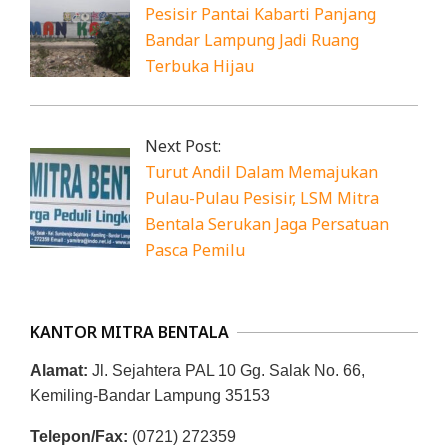
R
Pesisir Pantai Kabarti Panjang
Bandar Lampung Jadi Ruang
E
Terbuka Hijau
S
M
I
Next Post:
M
Turut Andil Dalam Memajukan
I
Pulau-Pulau Pesisir, LSM Mitra
T
Bentala Serukan Jaga Persatuan
Pasca Pemilu
R
A
B
KANTOR MITRA BENTALA
E
Alamat:
Jl. Sejahtera PAL 10 Gg. Salak No. 66,
N
Kemiling-Bandar Lampung 35153
T
A
Telepon/Fax:
(0721) 272359