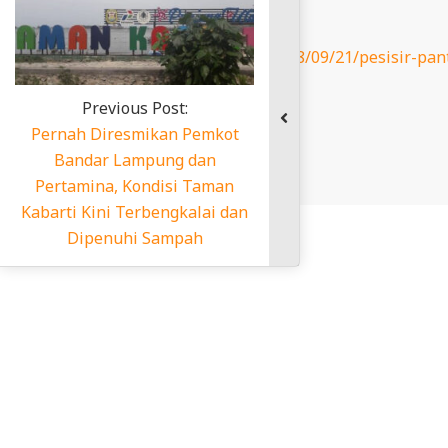
N
D
http://duajurai.co/2018/09/21/pesisir-p
O
terbuka-hijau/du
N
Previous Post:
E
Post Views:
556
Pernah Diresmikan Pemkot
S
Bandar Lampung dan
2019-
I
Pertamina, Kondisi Taman
12-
Kabarti Kini Terbengkalai dan
A
30
Dipenuhi Sampah
-
W
E
B
S
I
T