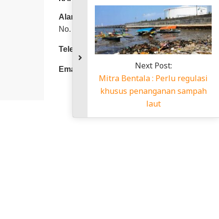
Alamat:
Jl. Sejahtera PAL 10 Gg. Salak
No. 66, Kemiling-Bandar Lampung 35153
Telepon/Fax:
(0721) 272359
Next Post:
Email:
mitrabentala18@gmail.com
Mitra Bentala : Perlu regulasi
khusus penanganan sampah
laut