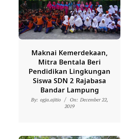
Maknai Kemerdekaan,
Mitra Bentala Beri
Pendidikan Lingkungan
Siswa SDN 2 Rajabasa
Bandar Lampung
2019-
By:
ogja.ajitio
On:
December 22,
12-
2019
22