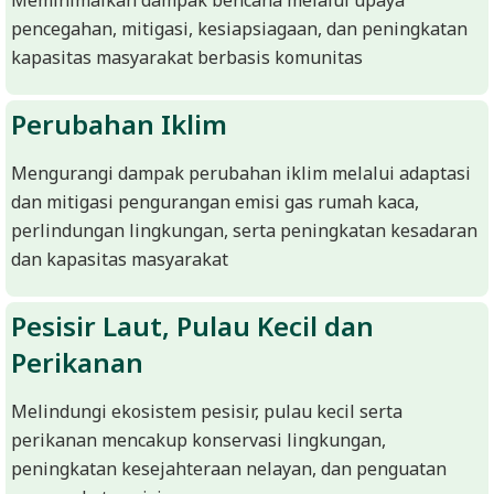
R
pencegahan, mitigasi, kesiapsiagaan, dan peningkatan
E
kapasitas masyarakat berbasis komunitas
S
M
Perubahan Iklim
I
Mengurangi dampak perubahan iklim melalui adaptasi
M
dan mitigasi pengurangan emisi gas rumah kaca,
I
perlindungan lingkungan, serta peningkatan kesadaran
T
dan kapasitas masyarakat
R
A
Pesisir Laut, Pulau Kecil dan
B
Perikanan
E
Melindungi ekosistem pesisir, pulau kecil serta
N
perikanan mencakup konservasi lingkungan,
T
peningkatan kesejahteraan nelayan, dan penguatan
A