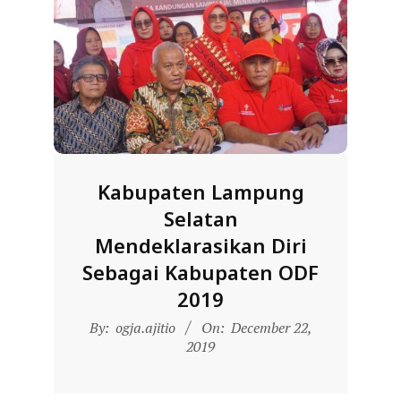
Kabupaten Lampung
Selatan
Mendeklarasikan Diri
Sebagai Kabupaten ODF
2019
2019-
By:
ogja.ajitio
On:
December 22,
12-
2019
22