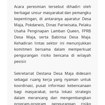
R
Acara peresmian tersebut dihadiri oleh
E
berbagai unsur masyarakat dan pemangku
S
kepentingan, di antaranya aparatur Desa
M
Maja, Pokdarwis, Dinas Pariwisata, Pelaku
Usaha Penginapan Lamban Queen, FPRB
I
Desa Maja, serta Babinsa Desa Maja.
M
Kehadiran lintas sektor ini menunjukkan
I
komitmen bersama dalam memperkuat
T
pengurangan risiko bencana di wilayah
R
pesisir.
A
B
Sekretariat Destana Desa Maja didesain
sebagai ruang kerja yang nyaman untuk
E
koordinasi, pusat informasi kebencanaan
N
bagi masyarakat, serta lokasi strategis
T
dalam merancang dan mengembangkan
A
program-program pengurangan risiko