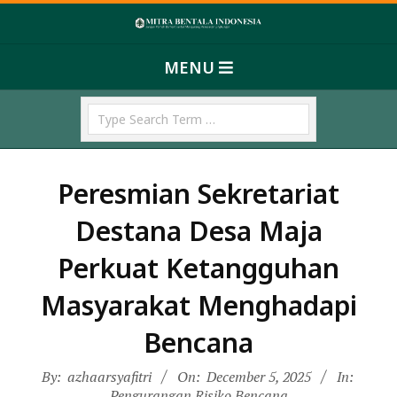
Skip
M
to
Primary
content
I
MENU
Navigation
T
Menu
Search
R
A
B
Peresmian Sekretariat
E
N
Destana Desa Maja
T
Perkuat Ketangguhan
A
Masyarakat Menghadapi
L
A
Bencana
I
By:
azhaarsyafitri
On:
December 5, 2025
In:
N
Pengurangan Risiko Bencana