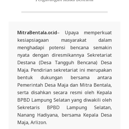
D
O
N
E
MitraBentala.or.id
– Upaya memperkuat
S
kesiapsiagaan masyarakat dalam
I
menghadapi potensi bencana semakin
A
nyata dengan diresmikannya Sekretariat
Destana (Desa Tangguh Bencana) Desa
-
Maja. Pendirian sekretariat ini merupakan
W
bentuk dukungan bersama antara
E
Pemerintah Desa Maja dan Mitra Bentala,
B
serta disahkan secara resmi oleh Kepala
S
BPBD Lampung Selatan yang diwakili oleh
I
Sekretaris BPBD Lampung Selatan,
Nanang Hadiyana, bersama Kepala Desa
T
Maja, Arlizon.
E