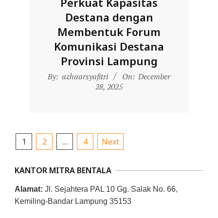
Perkuat Kapasitas
Destana dengan
Membentuk Forum
Komunikasi Destana
Provinsi Lampung
2025-
By:
azhaarsyafitri
On:
December
12-
28, 2025
28
Posts
1
2
…
4
Next
pagination
KANTOR MITRA BENTALA
Alamat:
Jl. Sejahtera PAL 10 Gg. Salak No. 66,
Kemiling-Bandar Lampung 35153