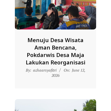
D
O
N
E
S
Menuju Desa Wisata
I
Aman Bencana,
A
Pokdarwis Desa Maja
-
Lakukan Reorganisasi
W
2026-
E
By:
azhaarsyafitri
On:
June 12,
06-
2026
B
12
S
I
T
E