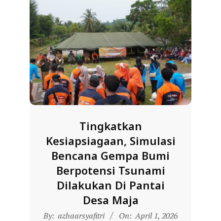
R
E
S
M
I
M
I
T
Tingkatkan
R
Kesiapsiagaan, Simulasi
A
Bencana Gempa Bumi
B
Berpotensi Tsunami
E
Dilakukan Di Pantai
N
Desa Maja
T
2026-
A
By:
azhaarsyafitri
On:
April 1, 2026