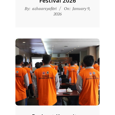
Festival 2026
2026-
By:
azhaarsyafitri
On:
January 9,
01-
2026
09