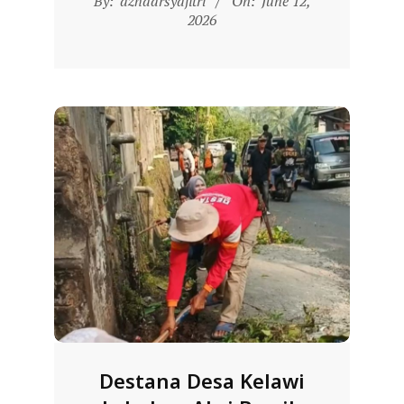
By:
azhaarsyafitri
On:
June 12,
L
06-
2026
A
12
Destana Desa Kelawi