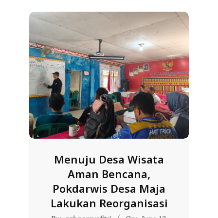
R
E
S
M
I
M
I
T
R
A
B
Menuju Desa Wisata
E
Aman Bencana,
N
Pokdarwis Desa Maja
T
Lakukan Reorganisasi
A
2026-