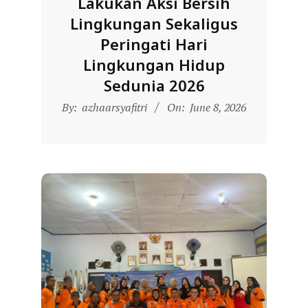
Lakukan Aksi Bersih
Lingkungan Sekaligus
Peringati Hari
Lingkungan Hidup
Sedunia 2026
2026-
By:
azhaarsyafitri
On:
June 8, 2026
06-
08