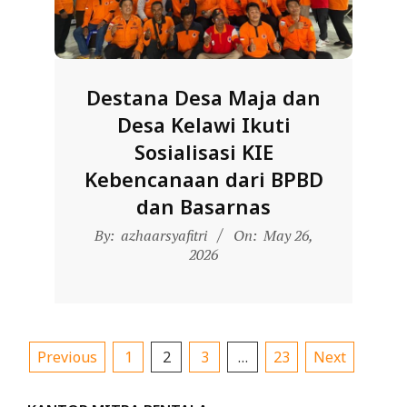
Destana Desa Maja dan
Desa Kelawi Ikuti
Sosialisasi KIE
Kebencanaan dari BPBD
dan Basarnas
2026-
By:
azhaarsyafitri
On:
May 26,
05-
2026
26
Posts
Previous
1
2
3
…
23
Next
pagination