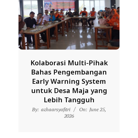
D
O
N
E
S
I
A
Kolaborasi Multi-Pihak
-
Bahas Pengembangan
W
Early Warning System
E
untuk Desa Maja yang
B
Lebih Tangguh
S
2026-
By:
azhaarsyafitri
On:
June 25,
I
06-
2026
T
25
E