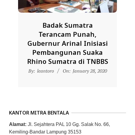
D
O
N
Badak Sumatra
E
Terancam Punah,
S
Gubernur Arinal Inisiasi
I
Pembangunan Suaka
A
Rhino Sumatra di TNBBS
-
2020-
By:
leantoro
On:
January 28, 2020
W
01-
E
28
B
S
I
KANTOR MITRA BENTALA
T
Alamat:
Jl. Sejahtera PAL 10 Gg. Salak No. 66,
E
Kemiling-Bandar Lampung 35153