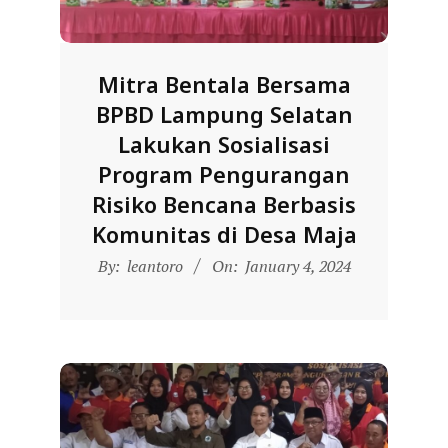
D
O
N
Mitra Bentala Bersama
E
BPBD Lampung Selatan
S
Lakukan Sosialisasi
I
Program Pengurangan
A
Risiko Bencana Berbasis
-
Komunitas di Desa Maja
W
2024-
By:
leantoro
On:
January 4, 2024
E
01-
B
04
S
I
T
E