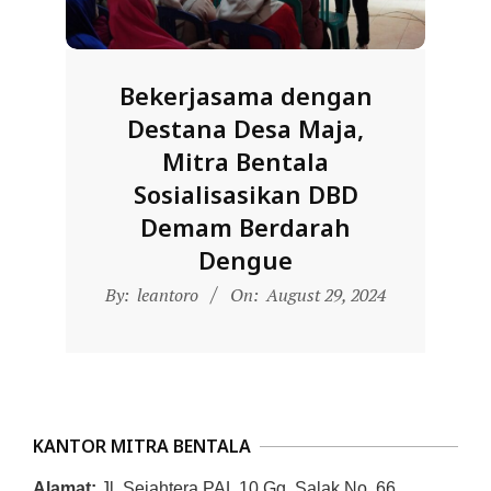
D
O
N
Bekerjasama dengan
E
Destana Desa Maja,
S
Mitra Bentala
I
Sosialisasikan DBD
A
Demam Berdarah
-
Dengue
W
2024-
By:
leantoro
On:
August 29, 2024
E
08-
B
29
S
I
T
KANTOR MITRA BENTALA
E
Alamat:
Jl. Sejahtera PAL 10 Gg. Salak No. 66,