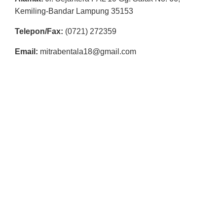
R
Kemiling-Bandar Lampung 35153
E
Telepon/Fax:
(0721) 272359
S
M
Email:
mitrabentala18@gmail.com
I
M
I
T
R
A
B
E
N
T
A