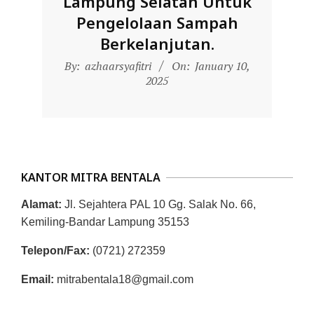
Lampung Selatan Untuk
L
Pengelolaan Sampah
A
Berkelanjutan.
2025-
By:
azhaarsyafitri
On:
January 10,
01-
2025
10
KANTOR MITRA BENTALA
Alamat:
Jl. Sejahtera PAL 10 Gg. Salak No. 66,
Kemiling-Bandar Lampung 35153
Telepon/Fax:
(0721) 272359
Email:
mitrabentala18@gmail.com