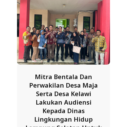
R
E
S
M
I
M
I
T
R
Mitra Bentala Dan
A
Perwakilan Desa Maja
B
Serta Desa Kelawi
E
Lakukan Audiensi
N
Kepada Dinas
T
Lingkungan Hidup
A