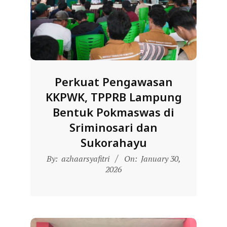
D
O
N
E
S
Perkuat Pengawasan
I
KKPWK, TPPRB Lampung
A
Bentuk Pokmaswas di
-
Sriminosari dan
W
Sukorahayu
E
2026-
B
By:
azhaarsyafitri
On:
January 30,
01-
2026
S
30
I
T
E