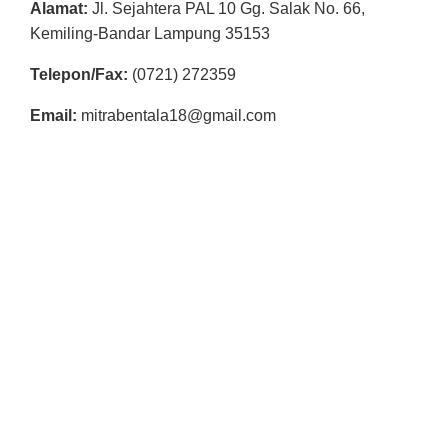
Alamat:
Jl. Sejahtera PAL 10 Gg. Salak No. 66,
R
Kemiling-Bandar Lampung 35153
E
S
Telepon/Fax:
(0721) 272359
M
Email:
mitrabentala18@gmail.com
I
M
I
T
R
A
B
E
N
T
A