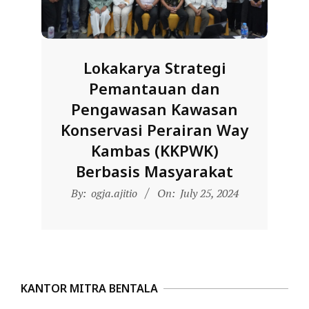
D
O
N
Lokakarya Strategi
E
Pemantauan dan
S
Pengawasan Kawasan
I
Konservasi Perairan Way
A
Kambas (KKPWK)
-
Berbasis Masyarakat
W
2024-
By:
ogja.ajitio
On:
July 25, 2024
E
07-
B
25
S
I
T
KANTOR MITRA BENTALA
E