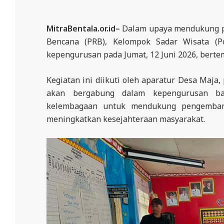
N
D
MitraBentala.or.id–
Dalam upaya mendukung pe
O
Bencana (PRB), Kelompok Sadar Wisata (P
N
kepengurusan pada Jumat, 12 Juni 2026, bertem
E
S
Kegiatan ini diikuti oleh aparatur Desa Maja
I
akan bergabung dalam kepengurusan bar
kelembagaan untuk mendukung pengemban
A
meningkatkan kesejahteraan masyarakat.
-
W
E
B
S
I
T