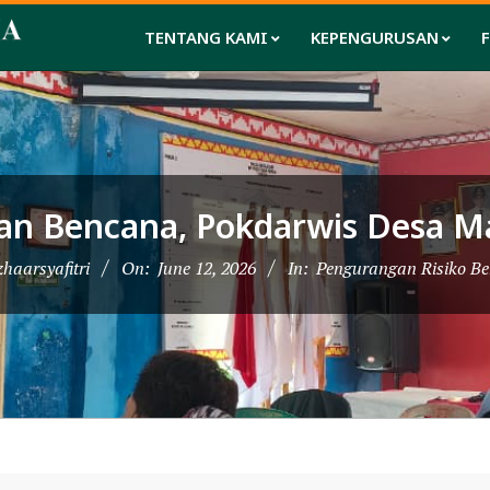
TENTANG KAMI
KEPENGURUSAN
n Bencana, Pokdarwis Desa Ma
zhaarsyafitri
On:
June 12, 2026
In:
Pengurangan Risiko B