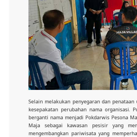
E
R
E
S
M
I
M
I
T
R
A
Selain melakukan penyegaran dan penataan 
B
kesepakatan perubahan nama organisasi. 
E
berganti nama menjadi Pokdarwis Pesona Ma
N
Maja sebagai kawasan pesisir yang memi
T
mengembangkan pariwisata yang memperhat