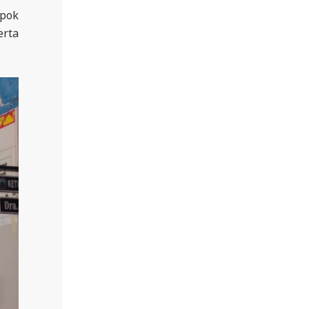
mpok
erta