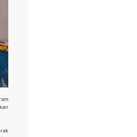
gram
skan
rak