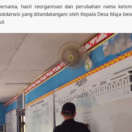
bersama, hasil reorganisasi dan perubahan nama kelo
Pokdarwis yang ditandatangani oleh Kepala Desa Maja bes
ut.