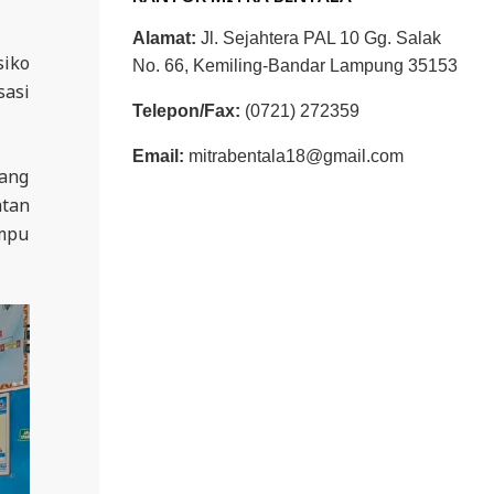
Alamat:
Jl. Sejahtera PAL 10 Gg. Salak
siko
No. 66, Kemiling-Bandar Lampung 35153
asi
Telepon/Fax:
(0721) 272359
Email:
mitrabentala18@gmail.com
yang
tan
mpu