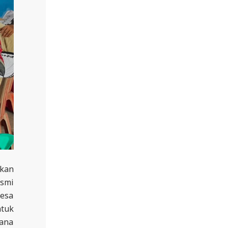
lkan
smi
Desa
tuk
ana