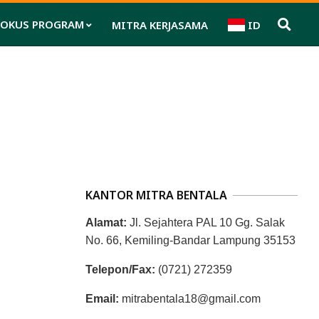
FOKUS PROGRAM
MITRA KERJASAMA
ID
Pri
Nav
Me
KANTOR MITRA BENTALA
Alamat:
Jl. Sejahtera PAL 10 Gg. Salak
No. 66, Kemiling-Bandar Lampung 35153
Telepon/Fax:
(0721) 272359
Email:
mitrabentala18@gmail.com