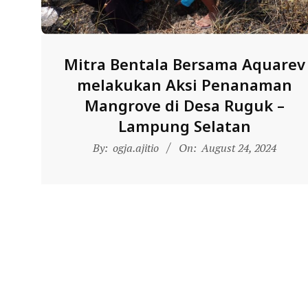
N
D
O
Mitra Bentala Bersama Aquarev
N
melakukan Aksi Penanaman
E
Mangrove di Desa Ruguk –
S
Lampung Selatan
I
2024-
A
By:
ogja.ajitio
On:
August 24, 2024
08-
-
24
W
E
B
S
I
T