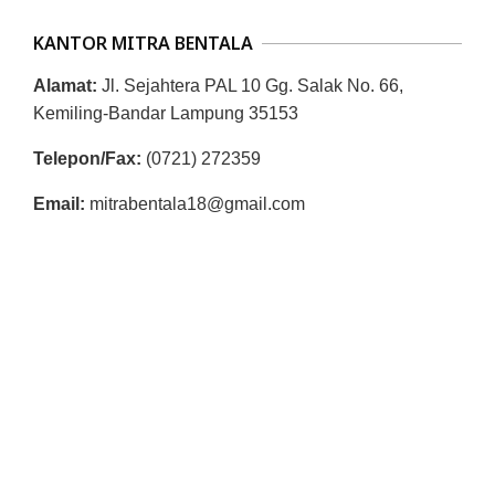
R
KANTOR MITRA BENTALA
E
S
Alamat:
Jl. Sejahtera PAL 10 Gg. Salak No. 66,
M
Kemiling-Bandar Lampung 35153
I
Telepon/Fax:
(0721) 272359
M
Email:
mitrabentala18@gmail.com
I
T
R
A
B
E
N
T
A