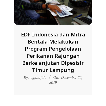
D
O
N
E
S
EDF Indonesia dan Mitra
I
Bentala Melakukan
A
Program Pengelolaan
-
Perikanan Rajungan
W
Berkelanjutan Dipesisir
E
Timur Lampung
B
2019-
By:
ogja.ajitio
On:
December 22,
S
12-
2019
I
22
T
E