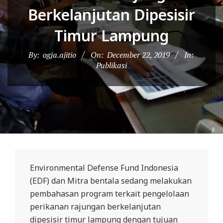
D
Berkelanjutan Dipesisir
O
Timur Lampung
N
E
By:
ogja.ajitio
On:
December 22, 2019
In:
S
Publikasi
I
A
-
W
E
B
Environmental Defense Fund Indonesia
S
(EDF) dan Mitra bentala sedang melakukan
I
pembahasan program terkait pengelolaan
T
perikanan rajungan berkelanjutan
E
dipesisir timur lampung dengan tujuan