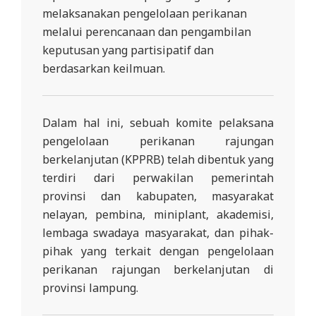
R
melaksanakan pengelolaan perikanan
E
melalui perencanaan dan pengambilan
keputusan yang partisipatif dan
S
berdasarkan keilmuan.
M
I
M
Dalam hal ini, sebuah komite pelaksana
I
pengelolaan perikanan rajungan
T
berkelanjutan (KPPRB) telah dibentuk yang
terdiri dari perwakilan pemerintah
R
provinsi dan kabupaten, masyarakat
A
nelayan, pembina, miniplant, akademisi,
B
lembaga swadaya masyarakat, dan pihak-
E
pihak yang terkait dengan pengelolaan
N
perikanan rajungan berkelanjutan di
T
provinsi lampung.
A