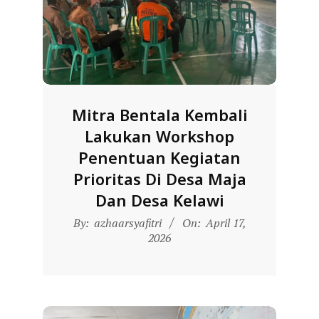
D
O
N
E
S
Mitra Bentala Kembali
I
Lakukan Workshop
A
Penentuan Kegiatan
-
Prioritas Di Desa Maja
W
Dan Desa Kelawi
E
2026-
B
By:
azhaarsyafitri
On:
April 17,
04-
2026
S
17
I
T
E