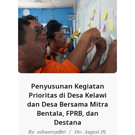
R
E
S
M
I
M
I
T
R
Penyusunan Kegiatan
A
Prioritas di Desa Kelawi
B
dan Desa Bersama Mitra
E
Bentala, FPRB, dan
N
Destana
T
2025-
A
By:
azhaarsyafitri
On:
August 29,