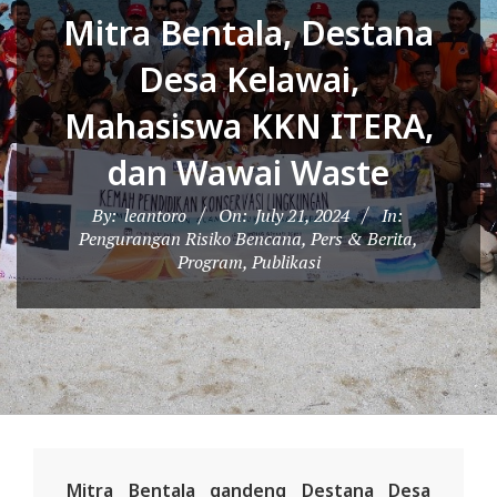
D
Mitra Bentala, Destana
O
Desa Kelawai,
N
E
Mahasiswa KKN ITERA,
S
dan Wawai Waste
I
A
By:
leantoro
On:
July 21, 2024
In:
Pengurangan Risiko Bencana
,
Pers & Berita
,
-
Program
,
Publikasi
W
E
B
S
I
T
E
Mitra Bentala gandeng Destana Desa