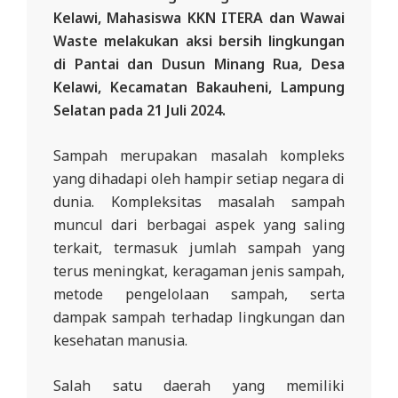
R
Kelawi, Mahasiswa KKN ITERA dan Wawai
E
Waste melakukan aksi bersih lingkungan
di Pantai dan Dusun Minang Rua, Desa
S
Kelawi, Kecamatan Bakauheni, Lampung
M
Selatan pada 21 Juli 2024.
I
M
Sampah merupakan masalah kompleks
I
yang dihadapi oleh hampir setiap negara di
T
dunia. Kompleksitas masalah sampah
R
muncul dari berbagai aspek yang saling
terkait, termasuk jumlah sampah yang
A
terus meningkat, keragaman jenis sampah,
B
metode pengelolaan sampah, serta
E
dampak sampah terhadap lingkungan dan
N
kesehatan manusia.
T
A
Salah satu daerah yang memiliki