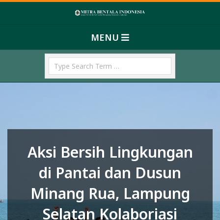
Skip
M
to
Primary
content
I
MENU
Navigation
T
Menu
Search
R
A
B
E
N
T
Aksi Bersih Lingkungan
A
L
di Pantai dan Dusun
A
Minang Rua, Lampung
I
Selatan Kolaboriasi
N