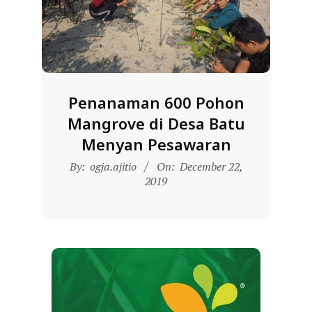
Penanaman 600 Pohon
Mangrove di Desa Batu
Menyan Pesawaran
2019-
By:
ogja.ajitio
On:
December 22,
12-
2019
22