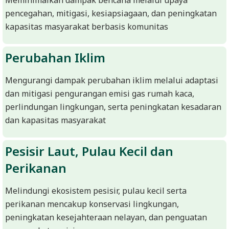
R
pencegahan, mitigasi, kesiapsiagaan, dan peningkatan
E
kapasitas masyarakat berbasis komunitas
S
M
Perubahan Iklim
I
Mengurangi dampak perubahan iklim melalui adaptasi
M
dan mitigasi pengurangan emisi gas rumah kaca,
I
perlindungan lingkungan, serta peningkatan kesadaran
T
dan kapasitas masyarakat
R
A
Pesisir Laut, Pulau Kecil dan
B
Perikanan
E
Melindungi ekosistem pesisir, pulau kecil serta
N
perikanan mencakup konservasi lingkungan,
T
peningkatan kesejahteraan nelayan, dan penguatan
A