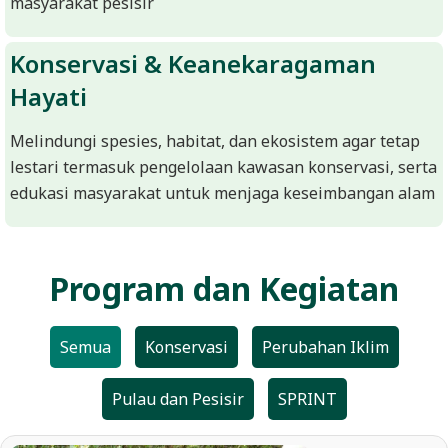
masyarakat pesisir
L
A
Konservasi & Keanekaragaman
Hayati
Melindungi spesies, habitat, dan ekosistem agar tetap
lestari termasuk pengelolaan kawasan konservasi, serta
edukasi masyarakat untuk menjaga keseimbangan alam
Program dan Kegiatan
Semua
Konservasi
Perubahan Iklim
Pulau dan Pesisir
SPRINT