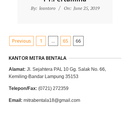
2019-
By:
leantoro
On:
June 25, 2019
06-
25
Posts
Previous
1
…
65
66
pagination
KANTOR MITRA BENTALA
Alamat:
Jl. Sejahtera PAL 10 Gg. Salak No. 66,
Kemiling-Bandar Lampung 35153
Telepon/Fax:
(0721) 272359
Email:
mitrabentala18@gmail.com