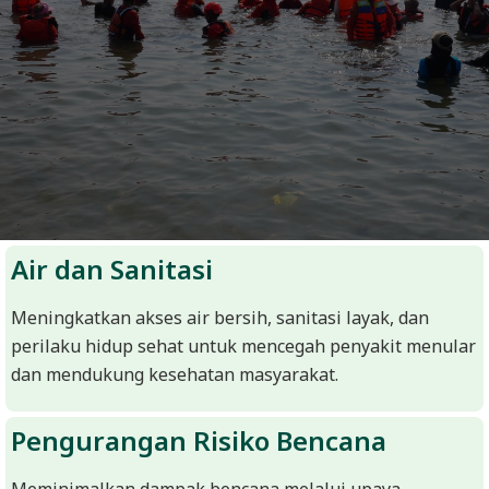
D
O
N
E
S
I
A
-
Air dan Sanitasi
W
E
Meningkatkan akses air bersih, sanitasi layak, dan
B
perilaku hidup sehat untuk mencegah penyakit menular
S
dan mendukung kesehatan masyarakat.
I
Pengurangan Risiko Bencana
T
E
Meminimalkan dampak bencana melalui upaya