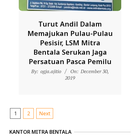
Turut Andil Dalam
Memajukan Pulau-Pulau
Pesisir, LSM Mitra
Bentala Serukan Jaga
Persatuan Pasca Pemilu
2019-
By:
ogja.ajitio
On:
December 30,
12-
2019
30
Posts
1
2
Next
pagination
KANTOR MITRA BENTALA