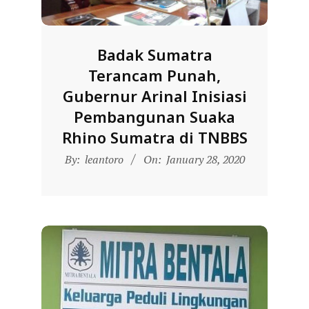
L
A
Badak Sumatra
Terancam Punah,
Gubernur Arinal Inisiasi
Pembangunan Suaka
Rhino Sumatra di TNBBS
2020-
By:
leantoro
On:
January 28, 2020
01-
28