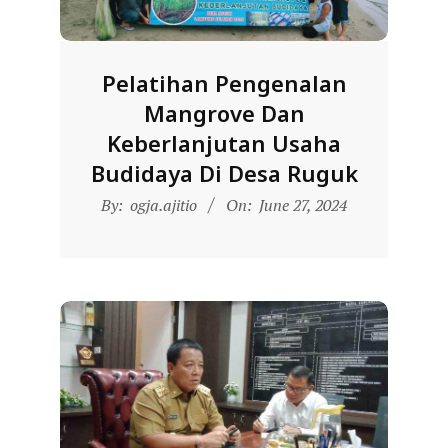
R
E
S
Pelatihan Pengenalan
M
Mangrove Dan
I
Keberlanjutan Usaha
M
Budidaya Di Desa Ruguk
I
2024-
By:
ogja.ajitio
On:
June 27, 2024
T
06-
27
R
A
B
E
N
T
A