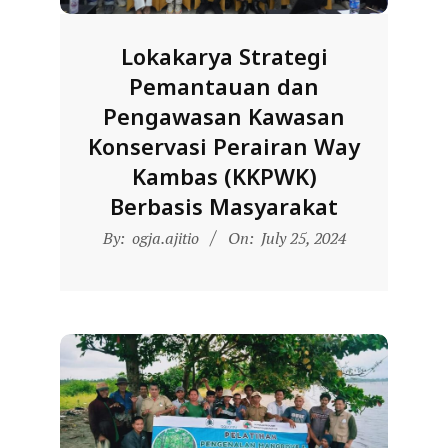
D
O
Lokakarya Strategi
N
Pemantauan dan
E
Pengawasan Kawasan
S
Konservasi Perairan Way
I
Kambas (KKPWK)
A
Berbasis Masyarakat
-
2024-
By:
ogja.ajitio
On:
July 25, 2024
W
07-
E
25
B
S
I
T
E